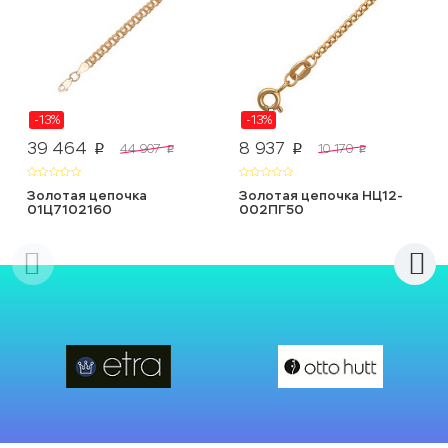
-13%
-13%
39 464
8 937
44 907
10 170
p
p
p
p
Золотая цепочка
Золотая цепочка НЦ12-
01Ц7102160
002ПГ50