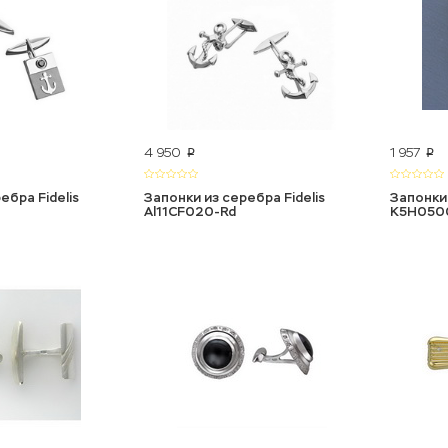
4 950
1 957
p
p
ебра Fidelis
Запонки из серебра Fidelis
Запонки
Al11CF020-Rd
К5Н050