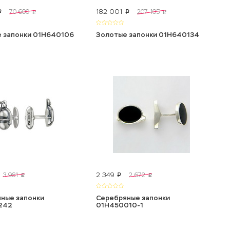
182 001
70 600
207 105
p
p
p
p
 запонки 01Н640106
Золотые запонки 01Н640134
2 349
3 961
2 672
p
p
p
ные запонки
Серебряные запонки
242
01Н450010-1