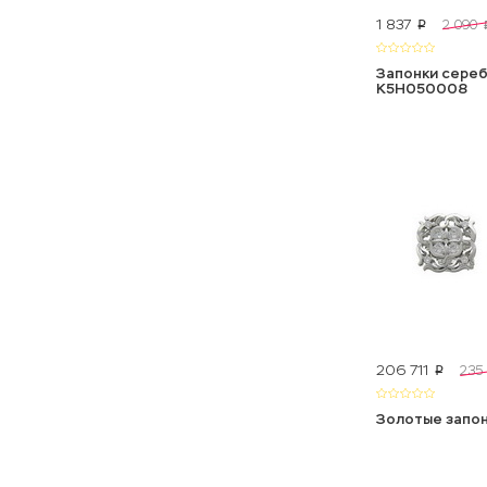
1 837
2 090
p
Запонки сере
К5Н050008
206 711
235
p
Золотые запо