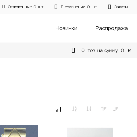
Отложенные
0
шт.
В сравнении
0
шт.
Заказы
Новинки
Распродажа
0
тов. на сумму
0
p