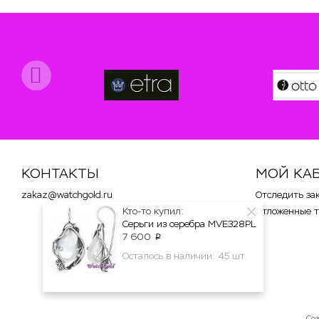
КОНТАКТЫ
МОЙ КА
zakaz@watchgold.ru
Отследить за
Кто-то купил:
Отложенные 
Серьги из серебра MVE328PL
7 600
p
Осталось в наличии: 45 шт.
Со