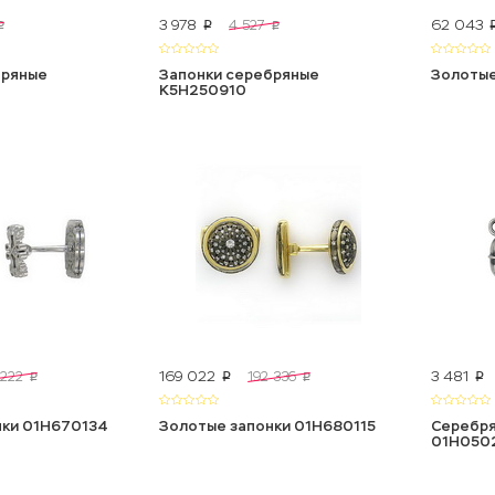
3 978
62 043
4 527
p
p
p
бряные
Запонки серебряные
Золотые
К5Н250910
169 022
3 481
 222
192 336
p
p
p
p
нки 01Н670134
Золотые запонки 01Н680115
Серебря
01Н050