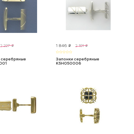
1 846
2 227
2 101
p
p
p
 серебряные
Запонки серебряные
001
К5Н050006