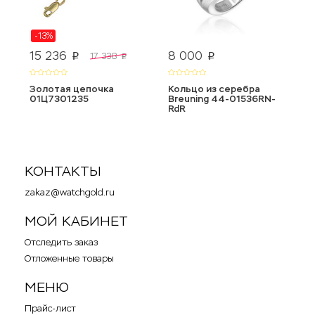
-13%
15 236
8 000
1
17 338
p
p
p
Золотая цепочка
Кольцо из серебра
З
01Ц7301235
Breuning 44-01536RN-
0
RdR
КОНТАКТЫ
zakaz@watchgold.ru
МОЙ КАБИНЕТ
Отследить заказ
Отложенные товары
МЕНЮ
Прайс-лист