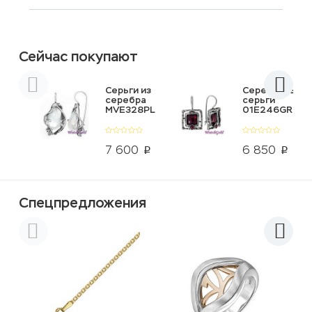
Сейчас покупают
Серьги из
Серебряные
серебра
серьги
MVE328PL
01E246GR
7 600
6 850
p
p
Спецпредложения