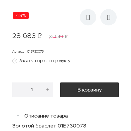
-13%
28 683
p
32 640
p
Артикул
:
01Б730073
Задать вопрос по продукту
-
+
В корзину
Описание товара
Золотой браслет 01Б730073