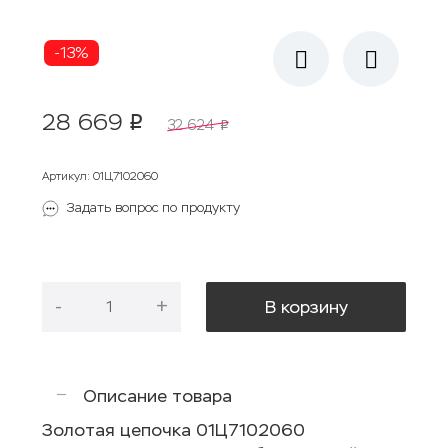
-13%
28 669
p
32 624
p
Артикул
:
01Ц7102060
Задать вопрос по продукту
-
+
В корзину
Описание товара
Золотая цепочка 01Ц7102060