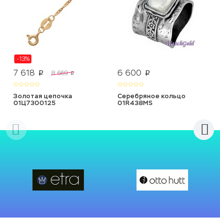
-13%
7 618
6 600
8 669
p
p
p
Золотая цепочка
Серебряное кольцо
01Ц7300125
01R438MS