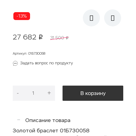
-13%
27 682
p
31 500
p
Артикул
:
01Б730058
Задать вопрос по продукту
-
+
В корзину
Описание товара
Золотой браслет 01Б730058