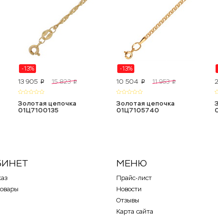
-13%
-13%
13 905
10 504
15 823
11 953
p
p
p
p
Золотая цепочка
Золотая цепочка
01Ц7100135
01Ц7105740
БИНЕТ
МЕНЮ
каз
Прайс-лист
товары
Новости
Отзывы
Карта сайта