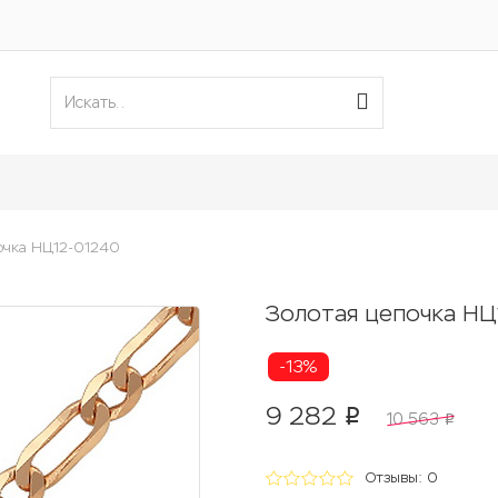
очка НЦ12-01240
Золотая цепочка НЦ
-13%
9 282
p
10 563
p
Отзывы: 0