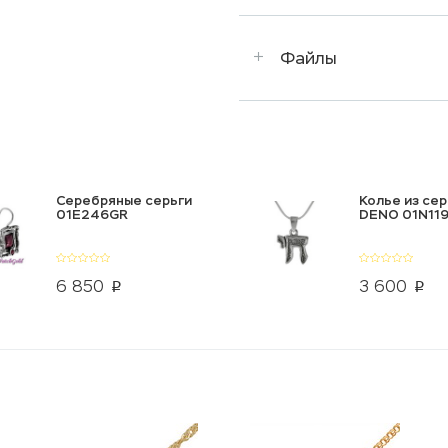
Файлы
Серебряные серьги
Колье из се
01E246GR
DENO 01N119
6 850
3 600
p
p