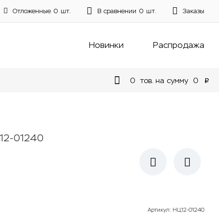
Отложенные
0
шт.
В сравнении
0
шт.
Заказы
Новинки
Распродажа
0
тов. на сумму
0
p
12-01240
Артикул
:
НЦ12-01240