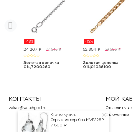
-13%
-13%
24 207
52 364
27 545
59 586
p
p
p
p
Золотая цепочка
Золотая цепочка
01ц7200260
01Ц01036100
КОНТАКТЫ
МОЙ КА
zakaz@watchgold.ru
Отследить за
Отложенные 
Кто-то купил:
Серьги из серебра MVE328PL
7 600
p