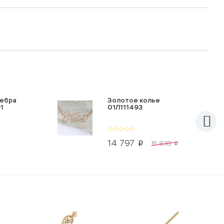
ребра
Золотое колье
1
01Л111493
14 797
16 838
p
p