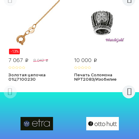
-13%
7 067
10 000
8 042
p
p
p
Золотая цепочка
Печать Соломона
01Ц7100230
NPT2083/Изобилие