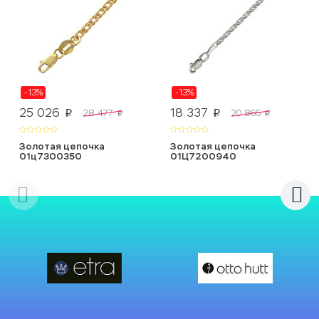
-13%
-13%
25 026
18 337
28 477
20 866
p
p
p
p
Золотая цепочка
Золотая цепочка
01ц7300350
01Ц7200940