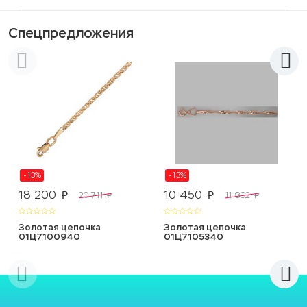
Спецпредложения
-13%
-13%
18 200
10 450
20 711
11 892
p
p
p
p
Золотая цепочка
Золотая цепочка
01Ц7100940
01Ц7105340