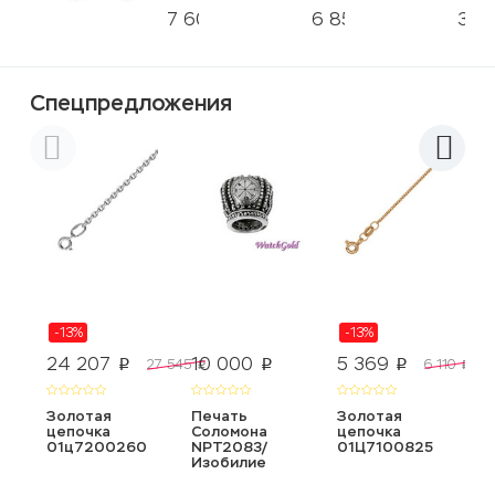
7 600
6 850
3 6
p
p
Спецпредложения
-13%
-13%
24 207
10 000
5 369
8
27 545
6 110
p
p
p
p
p
Золотая
Печать
Золотая
К
цепочка
Соломона
цепочка
с
01ц7200260
NPT2083/
01Ц7100825
T
Изобилие
0
0