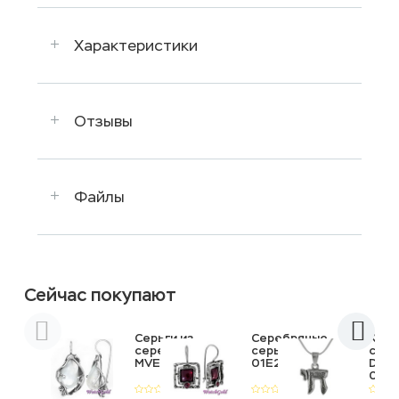
Характеристики
Отзывы
Файлы
Сейчас покупают
Серьги из
Серебряные
Коль
серебра
серьги
сере
MVE328PL
01E246GR
DEN
01N1