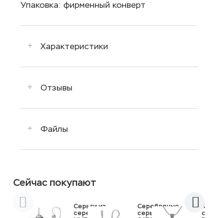
Упаковка: фирменный конверт
Характеристики
Отзывы
Файлы
Сейчас покупают
Серьги из
Серебряные
Коль
серебра
серьги
сере