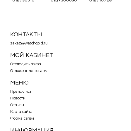
01Б730510
01Ц7300630
01Б710728
0
КОНТАКТЫ
zakaz@watchgold.ru
МОЙ КАБИНЕТ
Отследить заказ
Отложенные товары
МЕНЮ
Прайс-лист
Новости
Отзывы
Карта сайта
Форма связи
ИНФОРМАЦИЯ