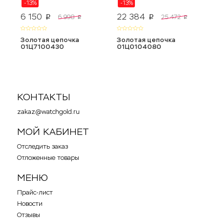
-13%
-13%
6 150
22 384
1
6 998
25 472
p
p
p
p
Золотая цепочка
Золотая цепочка
З
01Ц7100430
01Ц0104080
0
КОНТАКТЫ
zakaz@watchgold.ru
МОЙ КАБИНЕТ
Отследить заказ
Отложенные товары
МЕНЮ
Прайс-лист
Новости
Отзывы