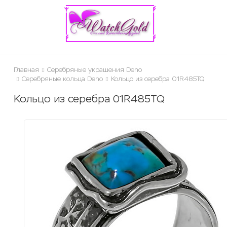
ose
Главная
Серебряные украшения Deno
Серебряные кольца Deno
Кольцо из серебра 01R485TQ
Кольцо из серебра 01R485TQ