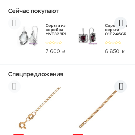
Сейчас покупают
Серьги из
Серебряные
серебра
серьги
MVE328PL
01E246GR
7 600
6 850
p
p
Спецпредложения