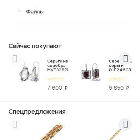
Файлы
Сейчас покупают
Серьги из
Серебряные
серебра
серьги
MVE328PL
01E246GR
7 600
6 850
p
p
Спецпредложения