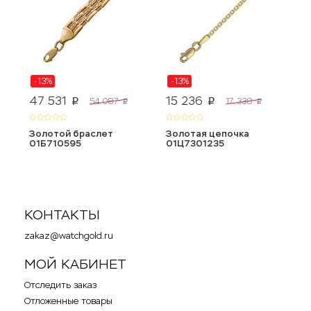
-13%
-13%
47 531
15 236
1
54 087
17 338
p
p
p
p
Золотой браслет
Золотая цепочка
З
01Б710595
01Ц7301235
0
КОНТАКТЫ
zakaz@watchgold.ru
МОЙ КАБИНЕТ
Отследить заказ
Отложенные товары