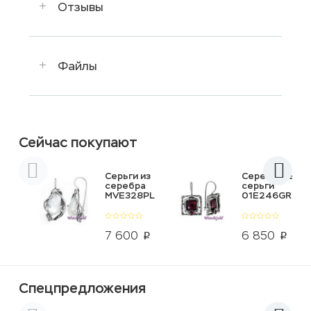
Отзывы
Файлы
Сейчас покупают
Серьги из
Серебряные
серебра
серьги
MVE328PL
01E246GR
7 600
6 850
p
p
Спецпредложения