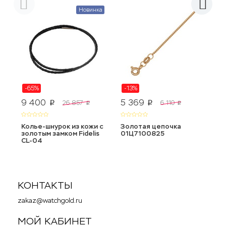
Новинка
-65%
-13%
9 400
5 369
9
26 857
6 110
p
p
p
p
Колье-шнурок из кожи с
Золотая цепочка
К
золотым замком Fidelis
01Ц7100825
B
CL-04
3
КОНТАКТЫ
zakaz@watchgold.ru
МОЙ КАБИНЕТ