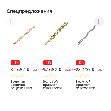
Спецпредложения
-13%
-13%
-13%
34 687
27 682
23 490
1
39 471
31 500
26 731
p
p
p
p
p
p
Золотая
Золотой
Золотой
А
цепочка
браслет
браслет
с
01Ц0103880
01Б730058
01Б720376
P
З