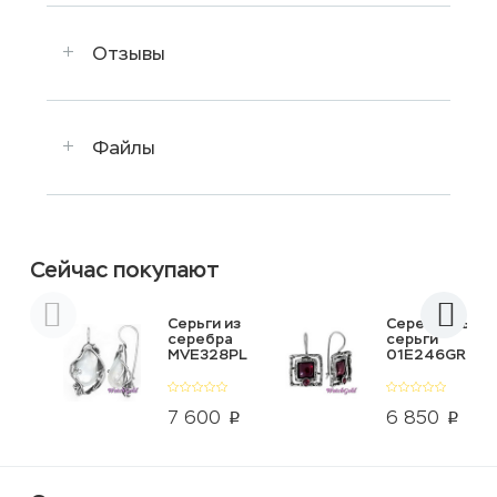
Отзывы
Файлы
Сейчас покупают
Серьги из
Серебряные
серебра
серьги
MVE328PL
01E246GR
7 600
6 850
p
p